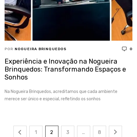
POR
NOGUEIRA BRINQUEDOS
0
Experiência e Inovação na Nogueira
Brinquedos: Transformando Espaços e
Sonhos
Na Nogueira Brinquedos, acreditamos que cada ambiente
merece ser único e especial, refletindo os sonhos
1
2
3
…
8