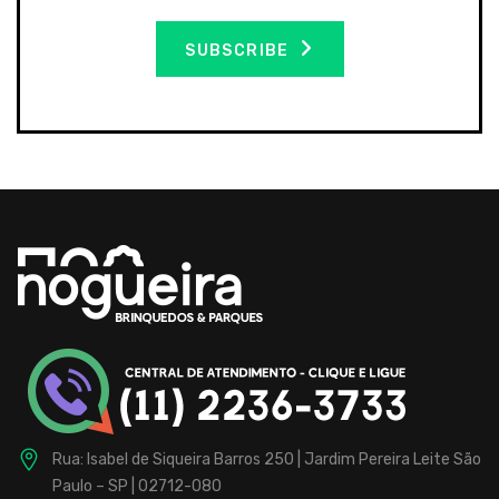
SUBSCRIBE
Rua: Isabel de Siqueira Barros 250 | Jardim Pereira Leite
São
Paulo – SP | 02712-080