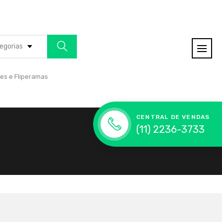
egorias
es e Fliperamas
CENTRAL DE VENDAS
(11) 2236-3733