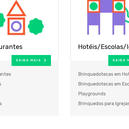
urantes
Hotéis/Escolas/I
SAIBA MAIS
SAIBA 
antes
Brinquedotecas em Hot
s
Brinquedotecas em Esc
Playgrounds
s
Brinquedos para Igreja