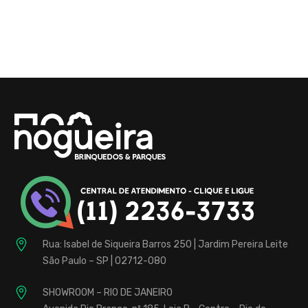
Brinquedos
para
Buffet
Infantil
Fábrica
localizada
Rua: Isabel de Siqueira Barros 250 | Jardim Pereira Leite
na
São Paulo – SP | 02712-080
Zona
Norte,
SHOWROOM – RIO DE JANEIRO
de