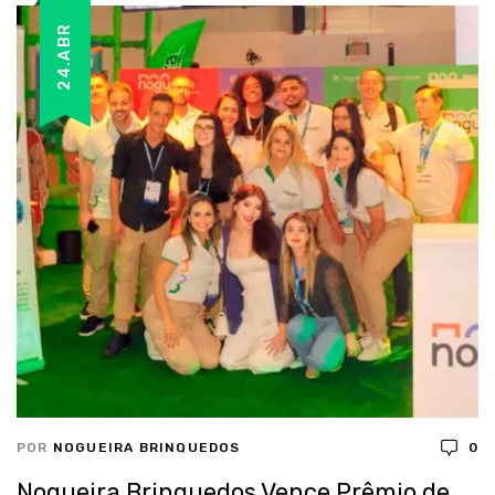
24.ABR
POR
NOGUEIRA BRINQUEDOS
0
Nogueira Brinquedos Vence Prêmio de