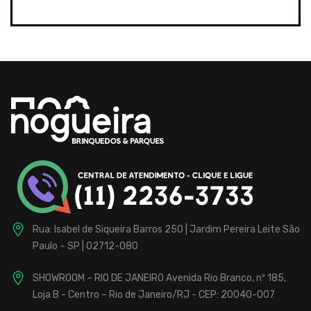
Rua: Isabel de Siqueira Barros 250 | Jardim Pereira Leite
São
Paulo – SP | 02712-080
SHOWROOM – RIO DE JANEIRO
Avenida Rio Branco, nº 185,
Loja B - Centro – Rio de Janeiro/RJ - CEP: 20040-007