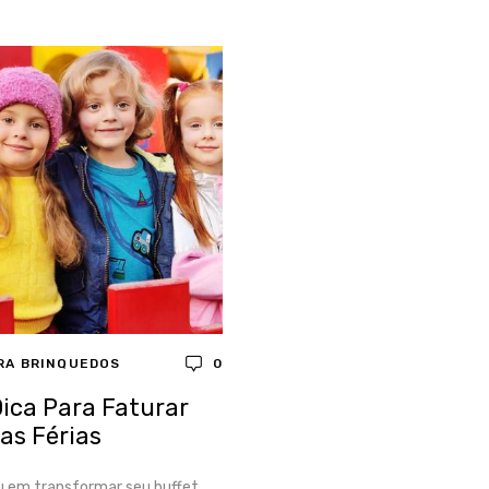
RA BRINQUEDOS
0
Dica Para Faturar
as Férias
u em transformar seu buffet