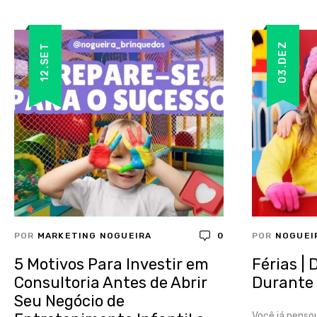
03.DEZ
12.SET
POR
MARKETING NOGUEIRA
0
POR
NOGUEI
5 Motivos Para Investir em
Férias | 
Consultoria Antes de Abrir
Durante 
Seu Negócio de
Você já penso