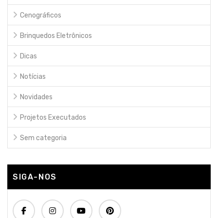
Cenográficos
Brinquedos Eletrônicos
Dicas
Notícias
Novidades
Projetos Executados
Sem categoria
SIGA-NOS