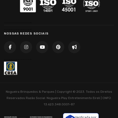
……………………………..
……………………………..
NOSSAS REDES SOCIAIS
……………………………..
Nogueira Brinquedos & Parques | Copyright © 2023. Todos os Direitos
Reservados
Razão Social: Nogueira Play Entretenimento Eireli | CNPJ:
13.623.348.0001-87
Verificada por