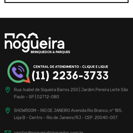
Rua: Isabel de Siqueira Barros 250 | Jardim Pereira Leite
São
Paulo – SP | 02712-080
SHOWROOM – RIO DE JANEIRO
Avenida Rio Branco, nº 185,
Loja B - Centro – Rio de Janeiro/RJ - CEP: 20040-007
vendas@nogueirabrinquedos.com.br