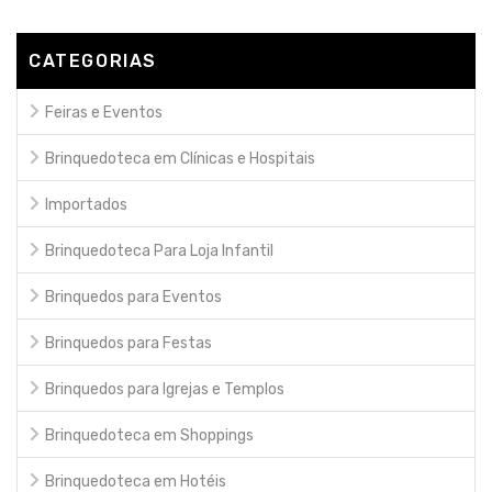
CATEGORIAS
Feiras e Eventos
Brinquedoteca em Clínicas e Hospitais
Importados
Brinquedoteca Para Loja Infantil
Brinquedos para Eventos
Brinquedos para Festas
Brinquedos para Igrejas e Templos
Brinquedoteca em Shoppings
Brinquedoteca em Hotéis