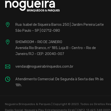
Rua: Isabel de Siqueira Barros 250 | Jardim Pereira Leite
São Paulo – SP | 02712-080
SHOWROOM – RIO DE JANEIRO
Avenida Rio Branco, nº 185, Loja B - Centro – Rio de
Janeiro/RJ - CEP: 20040-007
vendas@nogueirabrinquedos.com.br
Atendimento Comercial: De Segunda à Sexta das 9h às
18h.
Nogueira Brinquedos & Parques | Copyright © 2023. Todos os Direitos R
Razão Social: Nogueira Play Entretenimento Eireli | CNPJ: 13.623.348.0001