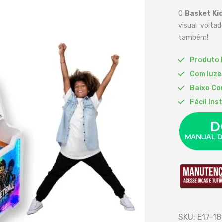
O
Basket Ki
visual volta
também!
Produto 
Com luze
Baixo Co
Fácil Ins
SKU:
E17-18