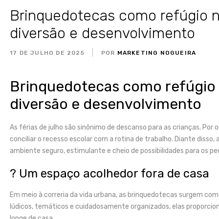
Brinquedotecas como refúgio na
diversão e desenvolvimento
17 DE JULHO DE 2025
POR
MARKETING NOGUEIRA
Brinquedotecas como refúgio n
diversão e desenvolvimento
As férias de julho são sinônimo de descanso para as crianças. Por
conciliar o recesso escolar com a rotina de trabalho. Diante dis
ambiente seguro, estimulante e cheio de possibilidades para os p
? Um espaço acolhedor fora de casa
Em meio à correria da vida urbana, as brinquedotecas surgem com
lúdicos, temáticos e cuidadosamente organizados, elas proporci
longe de casa.