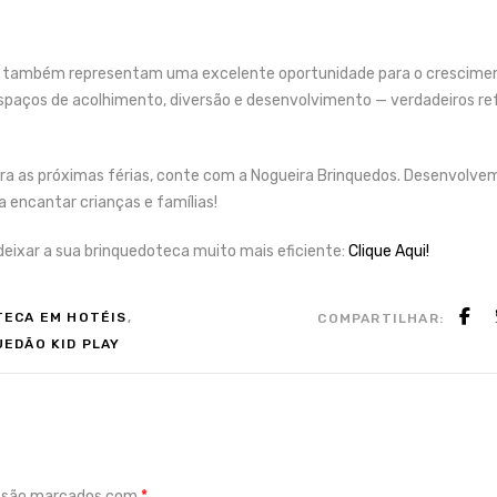
las também representam uma excelente oportunidade para o cresciment
spaços de acolhimento, diversão e desenvolvimento — verdadeiros re
ara as próximas férias, conte com a Nogueira Brinquedos. Desenvolv
a encantar crianças e famílias!
 deixar a sua brinquedoteca muito mais eficiente:
Clique Aqui!
ECA EM HOTÉIS
,
COMPARTILHAR:
EDÃO KID PLAY
s são marcados com
*