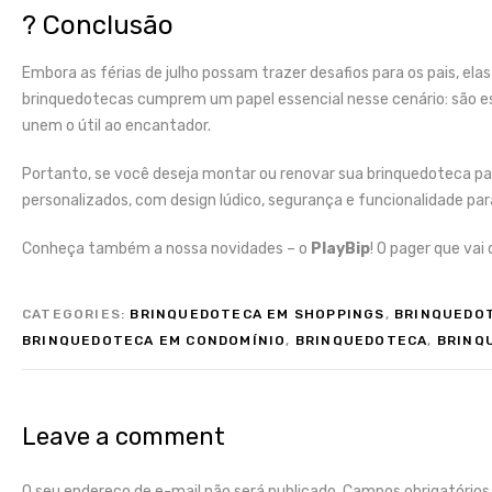
? Conclusão
Embora as férias de julho possam trazer desafios para os pais, e
brinquedotecas cumprem um papel essencial nesse cenário: são e
unem o útil ao encantador.
Portanto, se você deseja montar ou renovar sua brinquedoteca p
personalizados, com design lúdico, segurança e funcionalidade par
Conheça também a nossa novidades – o
PlayBip
! O pager que vai
CATEGORIES:
BRINQUEDOTECA EM SHOPPINGS
,
BRINQUEDOT
BRINQUEDOTECA EM CONDOMÍNIO
,
BRINQUEDOTECA
,
BRINQU
Leave a comment
O seu endereço de e-mail não será publicado.
Campos obrigatório