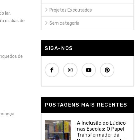
Projetos Executados
o lar,
a os dias de
Sem categoria
SIGA-NOS
inquedos de
POSTAGENS MAIS RECENTES
criança.
A Inclusão do Lúdico
nas Escolas: O Papel
Transformador da