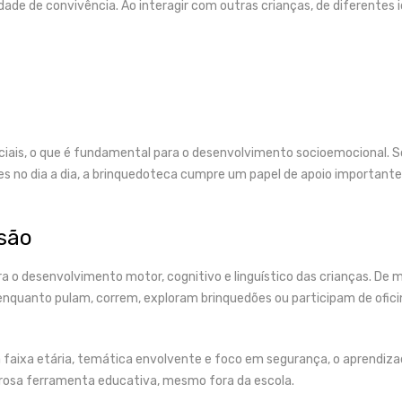
de de convivência. Ao interagir com outras crianças, de diferentes id
sociais, o que é fundamental para o desenvolvimento socioemocional.
s no dia a dia, a brinquedoteca cumpre um papel de apoio important
rsão
 o desenvolvimento motor, cognitivo e linguístico das crianças. De m
enquanto pulam, correm, exploram brinquedões ou participam de ofici
aixa etária, temática envolvente e foco em segurança, o aprendizad
rosa ferramenta educativa, mesmo fora da escola.