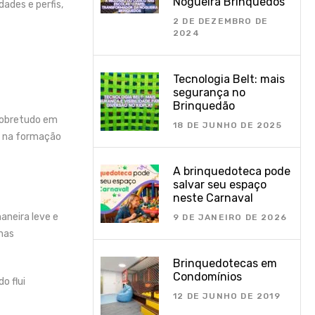
Nogueira Brinquedos
ades e perfis,
2 DE DEZEMBRO DE
2024
Tecnologia Belt: mais
segurança no
Brinquedão
 Sobretudo em
18 DE JUNHO DE 2025
e na formação
A brinquedoteca pode
salvar seu espaço
neste Carnaval
aneira leve e
9 DE JANEIRO DE 2026
nas
Brinquedotecas em
Condomínios
o flui
12 DE JUNHO DE 2019