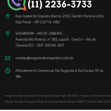
Rua: Isabel de Siqueira Barros 250 | Jardim Pereira Leite
São Paulo – SP | 02712-080
SHOWROOM – RIO DE JANEIRO
Avenida Rio Branco, nº 185, Loja B - Centro – Rio de
Janeiro/RJ - CEP: 20040-007
vendas@nogueirabrinquedos.com.br
Atendimento Comercial: De Segunda à Sexta das 9h às
18h.
Nogueira Brinquedos & Parques | Copyright © 2023. Todos os Direitos R
Razão Social: Nogueira Play Entretenimento Eireli | CNPJ: 13.623.348.0001