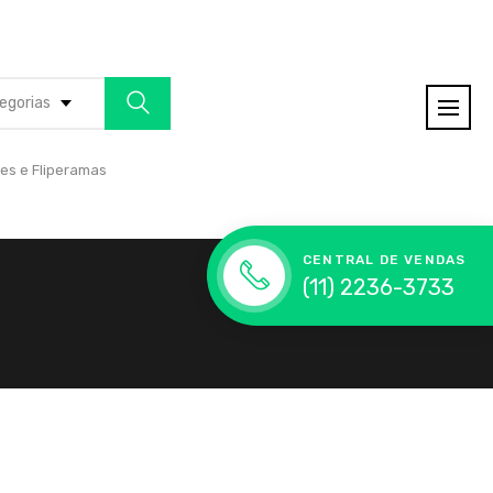
egorias
es e Fliperamas
CENTRAL DE VENDAS
(11) 2236-3733